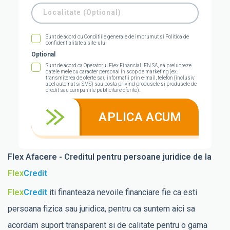
Localitate
Localitate (Optional)
Sunt de acord cu Conditiile generale de imprumut si Politica de
confidentialitate a site-ului
Optional
Sunt de acord ca Operatorul Flex Financial IFN SA, sa prelucreze
datele mele cu caracter personal in scop de marketing (ex.
transmiterea de oferte sau informatii prin e-mail, telefon (inclusiv
apel automat si SMS) sau posta privind produsele si produsele de
credit sau campaniile publicitare oferite).
APLICA ACUM
Flex Afacere - Creditul pentru persoane juridice de la
Flex
Credit
Flex
Credit
iti finanteaza nevoile financiare fie ca esti
persoana fizica sau juridica, pentru ca suntem aici sa
acordam suport transparent si de calitate pentru o gama