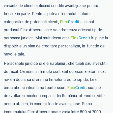
varianta de clienti aplicand conditii avantajoase pentru
fiecare in parte. Pentru a putea oferi solutii tuturor
categoriilor de potentiali clienti,
Flex
Credit
a lansat
produsul Flex Afacere, care se adreseaza oricarui tip de
persoana juridica. Mai mult decat atat,
Flex
Credit
îți pune la
dispoziție un plan de creditare personalizat, in functie de
nevoile tale.
Persoanele juridice si ele au planuri, cheltuieli sau investitii
de facut. Oamenii si firmele sunt atat de asemanatori incat
ne-am decis sa oferim si firmelor credite rapide, fara
birocratie si intrun timp foarte scurt.
Flex
Credit
susține
dezvoltarea micilor companii din România, oferind credite
pentru afaceri, în condiții foarte avantajoase. Suma
imprumutului Flex Afacere poate varia între 800 și 7000