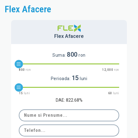
Flex Afacere
Flex Afacere
800
Suma:
ron
800
ron
12,000
ron
15
Perioada:
luni
15
luni
60
luni
DAE: 822.68%
Nume
si
Prenume
Telefon