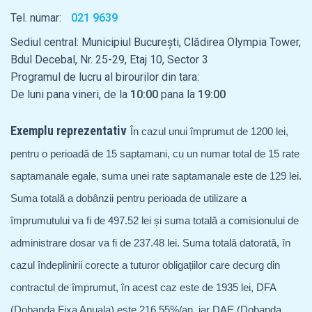
Tel. numar:
021 9639
Sediul central: Municipiul București, Clădirea Olympia Tower,
Bdul Decebal, Nr. 25-29, Etaj 10, Sector 3
Programul de lucru al birourilor din tara:
De luni pana vineri, de la
10:00
pana la
19:00
Exemplu reprezentativ
În cazul unui împrumut de 1200 lei,
pentru o perioadă de 15 saptamani, cu un numar total de 15 rate
saptamanale egale, suma unei rate saptamanale este de 129 lei.
Suma totală a dobânzii pentru perioada de utilizare a
împrumutului va fi de 497.52 lei și suma totală a comisionului de
administrare dosar va fi de 237.48 lei. Suma totală datorată, în
cazul îndeplinirii corecte a tuturor obligațiilor care decurg din
contractul de împrumut, în acest caz este de 1935 lei, DFA
(Dobanda Fixa Anuala) este 216.55%/an, iar DAE (Dobanda