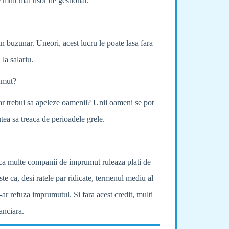
e mult mai usor de gestionat.
in buzunar. Uneori, acest lucru le poate lasa fara
la salariu.
umut?
 ar trebui sa apeleze oamenii? Unii oameni se pot
tea sa treaca de perioadele grele.
l ca multe companii de imprumut ruleaza plati de
te ca, desi ratele par ridicate, termenul mediu al
ar refuza imprumutul. Si fara acest credit, multi
anciara.