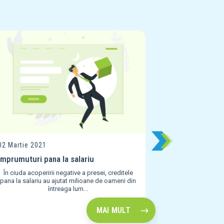
02 Martie 202
3 moduri de 
personal
Exista intotde
daca bugetu
des
02 Martie 2021
Imprumuturi pana la salariu
În ciuda acoperirii negative a presei, creditele
pana la salariu au ajutat milioane de oameni din
întreaga lum...
MAI MULT