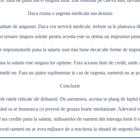
rea mult de platit intr-o singura luna. Dar esalonat pe cateva luni, devin
Daca exista o urgenta medicala sau dentara
alitate de asigurari. Daca vor servicii medicale, trebuie sa le plateasca d
rin urmare singura solutie pentru acestia este sa obtina un imprumut pana 
e imprumuturile pana la salariu sunt mai bune decat alte forme de impr
 la salariu este singura lor optiune. Fara aceasta linie de credit, unde
ar multi nu. Fara un ajutor suplimentar in caz de urgenta, oamenii nu ar pu
Concluzie
g de ratele ridicate ale dobanzii. De asemenea, acestia se plang de faptu
tind sa se hraneasca cu povesti de groaza foarte mediatizate. Adevarul es
ra credite pana la salariu, milioanelor de oameni din intreaga lume li s-
acesti oameni nu ar avea mijloace de a reactiona la situatii de urgenta fin