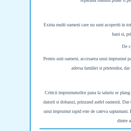
reparatia masinii poate fi p
Exista multi oameni care nu sunt acoperiti in tot
bani si, p
De c
Pentru unii oameni, accesarea unui imprumut pana
adresa familiei si prietenilor, d
Criticii imprumuturilor pana la salariu se plan
datorii si dobanzi, prinzand astfel oamenii. Dar 
unui imprumut rapid este de cateva saptamani. Fa
dintre 