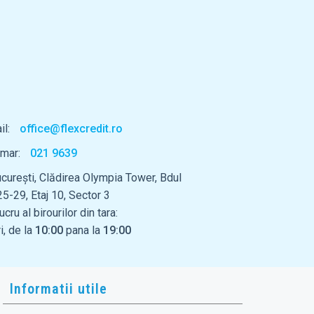
il:
office@flexcredit.ro
umar:
021 9639
ucurești, Clădirea Olympia Tower, Bdul
25-29, Etaj 10, Sector 3
cru al birourilor din tara:
i, de la
10:00
pana la
19:00
Informatii utile