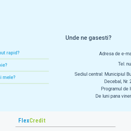
Unde ne gasesti?
ut rapid?
Adresa de e-ma
Tel. n
ie?
Sediul central: Municipiul B
ii mele?
Decebal, Nr. 
Programul de lu
De luni pana viner
Flex
Credit