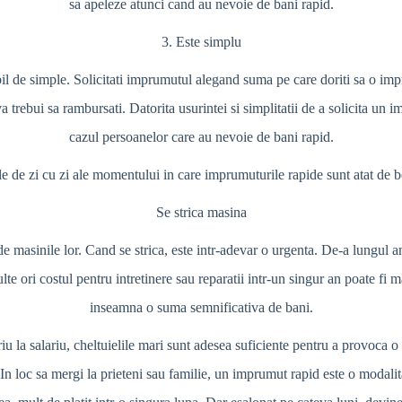
sa apeleze atunci cand au nevoie de bani rapid.
3. Este simplu
bil de simple. Solicitati imprumutul alegand suma pe care doriti sa o imp
 trebui sa rambursati. Datorita usurintei si simplitatii de a solicita un 
cazul persoanelor care au nevoie de bani rapid.
 de zi cu zi ale momentului in care imprumuturile rapide sunt atat de b
Se strica masina
e masinile lor. Cand se strica, este intr-adevar o urgenta. De-a lungul ani
e ori costul pentru intretinere sau reparatii intr-un singur an poate fi ma
inseamna o suma semnificativa de bani.
iu la salariu, cheltuielile mari sunt adesea suficiente pentru a provoca o 
 In loc sa mergi la prieteni sau familie, un imprumut rapid este o modalita