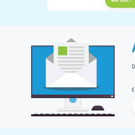
MAI MULT
Item
1
of
5
D
E